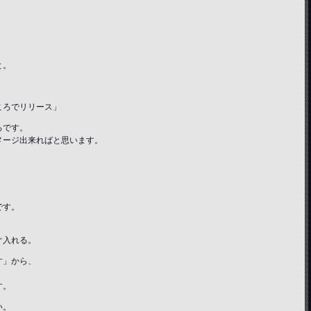
と。
。
ころでリリース」
ろです。
メージ出来ればと思います。
です。
ぐ入れる。
す」から、
、
す。
い。