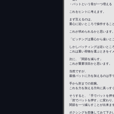
・バットという骨が一つ増える
これをヒントに考えます。
まず言えるのは、
重心に近いところで操作するこ
これが求められるかと思います
「ピッチングは重心から遠いと
しかしバッティングは近いとこ
これは重い荷物を運ぶときをイ
次に、「関節を減らす」
これが重要項目かと思います。
当然ですが、
最後バットに力を加えるのは手
手から肘までの前腕。
これを力を加える方向に真っす
そうすると、「手でバットを押
「肘でバットを押す」に変わり
関節を一つ減らすことが出来ま
ボクシングを想像してみて下さ