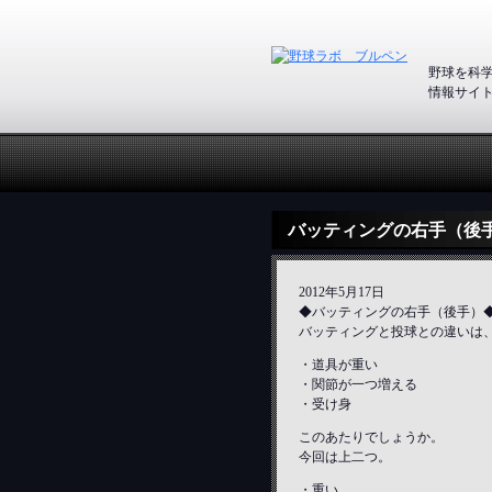
野球を科
情報サイ
バッティングの右手（後
2012年5月17日
◆バッティングの右手（後手）
バッティングと投球との違いは
・道具が重い
・関節が一つ増える
・受け身
このあたりでしょうか。
今回は上二つ。
・重い