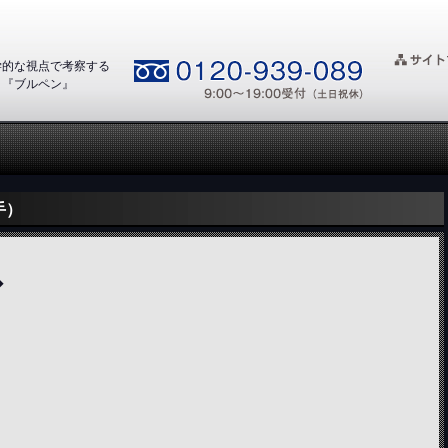
学的な視点で考察する
ト『ブルペン』
手）
◆
、