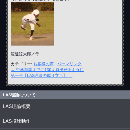
渡邊諒太郎／母
カテゴリー:
お客様の声
パーマリンク
←
中学卒業までに130キロ出せるように
第一号【LAS理論の成り立ち】
→
LAS理論について
LAS理論概要
LAS投球動作