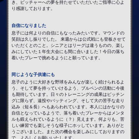
き、ピッチャーへの夢を持たせていただいたご指導に心よ
り感謝しております。
自信になりました
息子には何よりの自信にもなったみたいです。マウンドの
笑顔は久し振りでした。 来週からは公式戦にも登板させて
いただくとのこと。シニアとはリーグは違うものの、楽し
みにしていた１年生大会にも間に合いました！今日の落ち
着いたプレーで挑めるようにと願っています。
同じような子供達にも
息子のように大好きな野球をみんなが楽しく続けられるよ
う、そして夢を持っていけるよう、ブルペンの活動に今後
も期待しています。日々のトレーニングの成果はピッチン
グに限らず、遠投やバッティング、そして大の苦手な走り
込み（短＆長）へもあらわれています。本人にはかなりの
自信となっているようで、落ち着いたプレーからはメンタ
ルも鍛えられているように（？）見えます。何よりも、苦
しい練習でも楽しそうな様子にホッしています。ありがと
うございました。また次の機会を楽しみにしておりますの
で、よろしくお願いいたします。